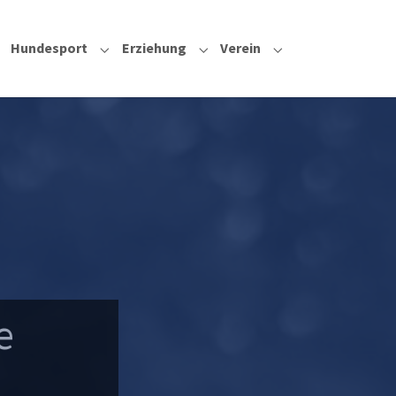
Hundesport
Erziehung
Verein
Submenu for "Hundesport"
Submenu for "Erziehung"
Submenu for "Vere
e