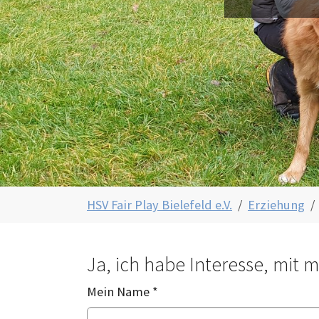
Sie sind hier:
HSV Fair Play Bielefeld e.V.
Erziehung
Ja, ich habe Interesse, mi
Mein Name
*