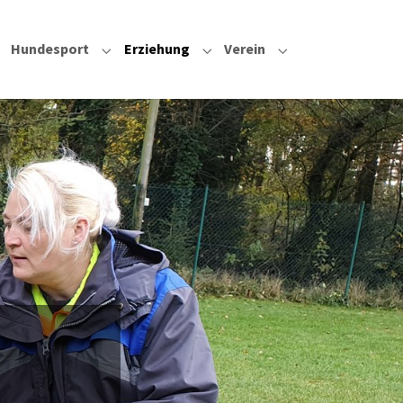
Hundesport
Erziehung
Verein
Submenu for "Hundesport"
Submenu for "Erziehung"
Submenu for "Vere